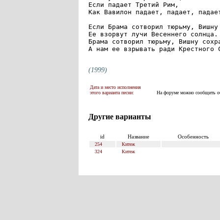
Если падает Третий Рим,

Как Вавилон падает, падает, падает
Если Брама сотворил тюрьму, Вишну 
Ее взорвут лучи Весеннего солнца.

Брама сотворил тюрьму, Вишну сохра
А нам ее взрывать ради Крестного С
(1999)
Дата и место исполнения
этого варианта песни:
На форуме можно сообщить об 
Другие варианты
id
Название
Особенность
254
Китеж
324
Китеж