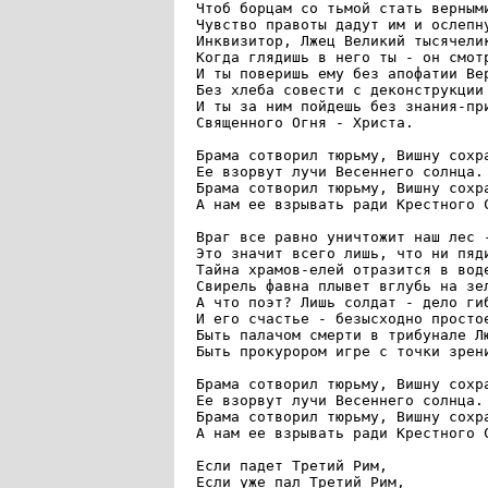
Чтоб борцам со тьмой стать верными
Чувство правоты дадут им и ослепну
Инквизитор, Лжец Великий тысячелик
Когда глядишь в него ты - он смотр
И ты поверишь ему без апофатии Вер
Без хлеба совести с деконструкции 
И ты за ним пойдешь без знания-при
Священного Огня - Христа.

Брама сотворил тюрьму, Вишну сохра
Ее взорвут лучи Весеннего солнца.

Брама сотворил тюрьму, Вишну сохра
А нам ее взрывать ради Крестного С
Враг все равно уничтожит наш лес -
Это значит всего лишь, что ни пяди
Тайна храмов-елей отразится в воде
Свирель фавна плывет вглубь на зел
А что поэт? Лишь солдат - дело гиб
И его счастье - безысходно простое
Быть палачом смерти в трибунале Лю
Быть прокурором игре с точки зрени
Брама сотворил тюрьму, Вишну сохра
Ее взорвут лучи Весеннего солнца.

Брама сотворил тюрьму, Вишну сохра
А нам ее взрывать ради Крестного С
Если падет Третий Рим,

Если уже пал Третий Рим,
