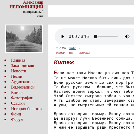
Александр
НЕПОМНЯЩИЙ
официальный
сайт
7.51Мб
audio
-
размер
тип
аккорды
Главная
Китеж
Заказ дисков
Новости
Е
сли все-таки Москва до сих пор Т
Песни
То не может Москва быть лишь для м
Аудиозаписи
Если русская земля до сих пор Трет
То быть русским - больше, чем быть
Видеозаписи
Hастало время зеркал, и лжет тебе 
Книги
Чтоб Система сыграла тобою в хокке
Фотографии
А ты шайбой ей стал, замерзшей сва
Ссылки
А увы, не смертельным ей солцем жа
История болезни
Брама сотворил тюрьму, Вишну сохра
Фонд
Ее взорвут лучи Весеннего солнца.

Форум
Брама сотворил тюрьму, Вишну сохра
А нам ее взрывать ради Крестного С