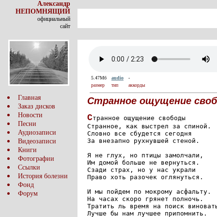
Александр
НЕПОМНЯЩИЙ
официальный
сайт
5.47Мб
audio
-
размер
тип
аккорды
Главная
Странное ощущение сво
Заказ дисков
Новости
С
транное ощущение свободы

Песни
Странное, как выстрел за спиной.

Аудиозаписи
Словно все сбудется сегодня

За внезапно рухнувшей стеной.

Видеозаписи
Книги
Я не глух, но птицы замолчали,

Фотографии
Им домой больше не вернуться.

Ссылки
Сзади страх, но у нас украли

История болезни
Право хоть разочек оглянуться.

Фонд
И мы пойдем по мокрому асфальту.

Форум
На часах скоро грянет полночь.

Тратить ль время на поиск виноваты
Лучше бы нам лучшее припомнить.
