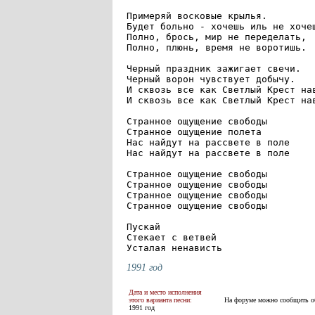
Примеряй восковые крылья.

Будет больно - хочешь иль не хочеш
Полно, брось, мир не переделать,

Полно, плюнь, время не воротишь.

Черный праздник зажигает свечи.

Черный ворон чувствует добычу.

И сквозь все как Светлый Крест нав
И сквозь все как Светлый Крест нав
Странное ощущение свободы

Странное ощущение полета

Нас найдут на рассвете в поле

Нас найдут на рассвете в поле

Странное ощущение свободы

Странное ощущение свободы

Странное ощущение свободы

Странное ощущение свободы

Пускай

Стекает с ветвей

Усталая ненависть
1991 год
Дата и место исполнения
этого варианта песни:
На форуме можно сообщить об 
1991 год