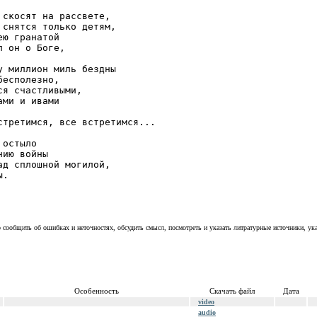
скосят на рассвете,

снятся только детям,

ю гранатой

 он о Боге,

 миллион миль бездны

есполезно,

я счастливыми,

ми и ивами

третимся, все встретимся...

остыло

ию войны

д сплошной могилой,

ы.
сообщить об ошибках и неточностях, обсудить смысл, посмотреть и указать литратурные источники, ук
Особенность
Скачать файл
Дата
video
audio