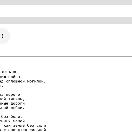
 остыло

ию войны

д сплошной могилой,

.

а пороге

ой тишины,

ные дороги

ной любви.

без боли,

нных мечей

 как земле без соли

 становятся сильней
