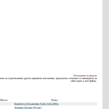
Обсуждение на форуме
азать на существование других вариантов исполнения, предложить отличные от имеющихся на
сайте видео и мп3 файлы.
Место
Релиз
Концерт в Орландине (Спб). 9.02.2003г.
Зеленые Холмы (бутлег)