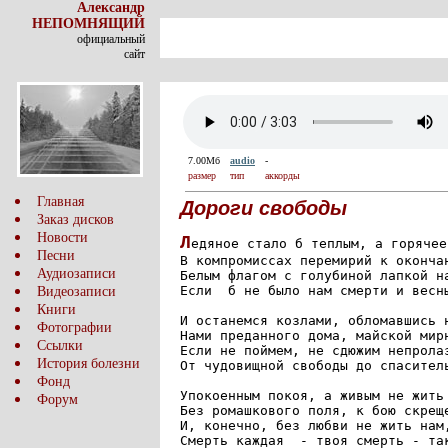
Александр
НЕПОМНЯЩИЙ
официальный
сайт
7.00Мб
audio
-
размер
тип
аккорды
Главная
Дороги свободы
Заказ дисков
Новости
Л
едяное стало б теплым, а горячее
Песни
В компромиссах перемирий к окончан
Аудиозаписи
Белым флагом с голубиной лапкой на
Если  б не было нам смерти и весны
Видеозаписи
Книги
И останемся козлами, обломавшись н
Фотографии
Нами преданного дома, майской мирн
Ссылки
Если не поймем, не сдюжим непролаз
История болезни
От чудовищной свободы до спаситель
Фонд
Упокоенным покоя, а живым не жить 
Форум
Без ромашкового поля, к бою скреще
И, конечно, без любви не жить нам,
Смерть каждая  - твоя смерть - так