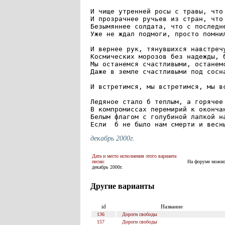
И чище утренней росы с травы, что 
И прозрачнее ручьев из стран, что 
Безымяннее солдата, что с последне
Уже не ждал подмоги, просто помнил
И вернее рук, тянувшихся навстречу
Космических морозов без надежды, б
Мы останемся счастливыми, останемс
Даже в земле счастливыми под сосна
И встретимся, мы встретимся, мы вс
Ледяное стало б теплым, а горячее 
В компромиссах перемирий к окончан
Белым флагом с голубиной лапкой на
Если  б не было нам смерти и весн
декабрь 2000г.
Дата и место исполнения этого варианта
песни:
На форуме можно 
декабрь 2000г.
Другие варианты
id
Название
136
Дороги свободы
157
Дороги свободы