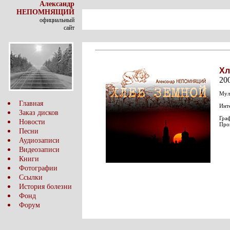
Александр
НЕПОМНЯЩИЙ
официальный
сайт
Хл
20
Муль
Главная
Инт
Заказ дисков
Граф
Новости
Про
Песни
Аудиозаписи
Видеозаписи
Книги
Фотографии
Ссылки
История болезни
Фонд
Форум