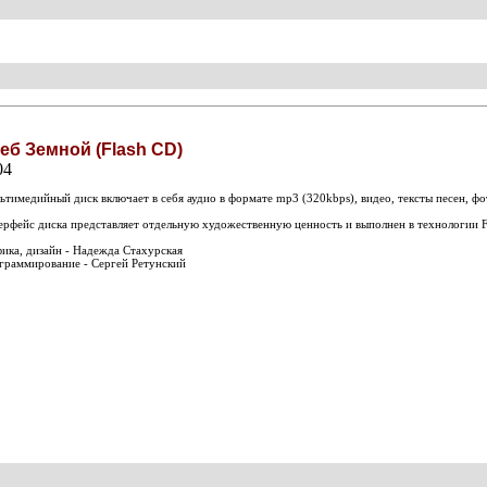
еб Земной (Flash CD)
04
тимедийный диск включает в себя аудио в формате mp3 (320kbps), видео, тексты песен, ф
ерфейс диска представляет отдельную художественную ценность и выполнен в технологии F
ика, дизайн - Надежда Стахурская
граммирование - Сергей Ретунский